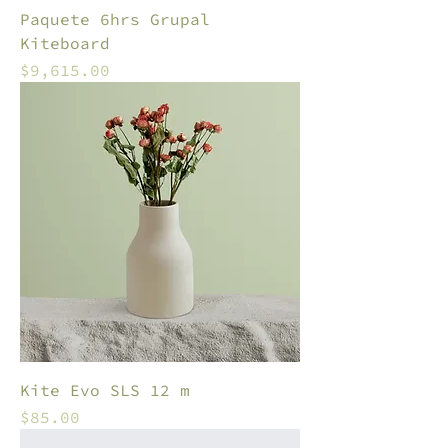
Paquete 6hrs Grupal
Kiteboard
Precio
$9,615.00
Kite Evo SLS 12 m
Precio
$85.00